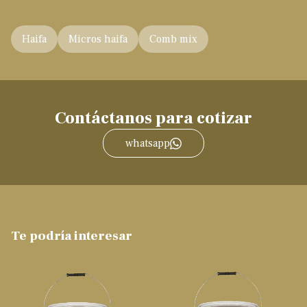
Haifa
Micros haifa
Comb mix
Contáctanos para cotizar
whatsapp
Te podría interesar